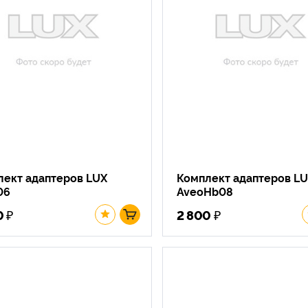
лект адаптеров LUX
Комплект адаптеров L
06
AveoHb08
₽
₽
0
2 800