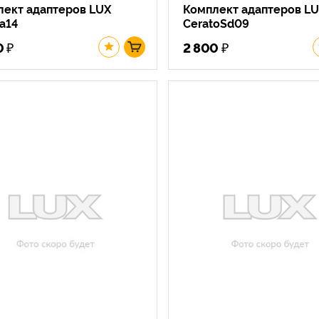
лект адаптеров LUX
Комплект адаптеров L
ya14
CeratoSd09
₽
₽
0
2 800