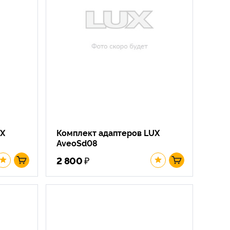
UX
Комплект адаптеров LUX
AveoSd08
₽
2 800