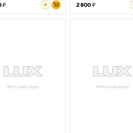
₽
₽
0
2 800