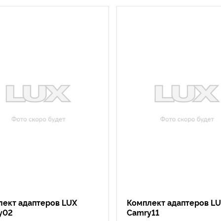
лект адаптеров LUX
Комплект адаптеров L
y02
Camry11