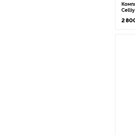
Комп
Celli
2 80