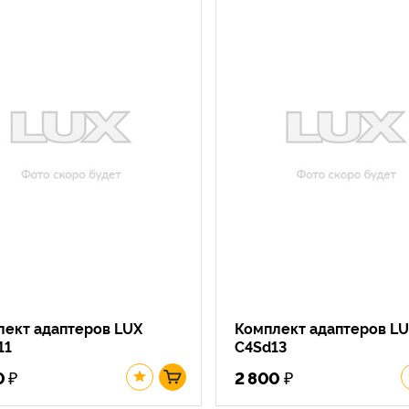
лект адаптеров LUX
Комплект адаптеров L
11
C4Sd13
₽
₽
0
2 800