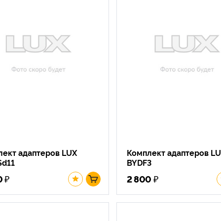
лект адаптеров LUX
Комплект адаптеров L
Sd11
BYDF3
₽
₽
0
2 800