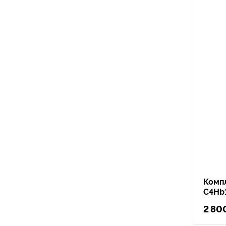
Комп
C4Hb
2 80