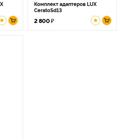
UX
Комплект адаптеров LUX
CeratoSd13
₽
2 800