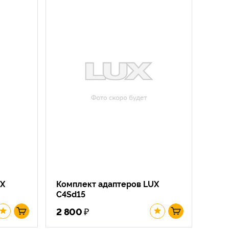
UX
Комплект адаптеров LUX
C4Sd15
₽
2 800