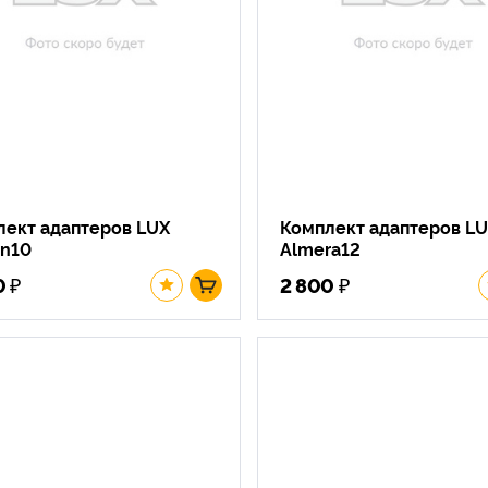
лект адаптеров LUX
Комплект адаптеров L
on10
Almera12
₽
₽
0
2 800