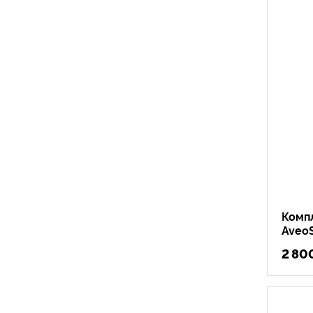
Комп
Aveo
2 80