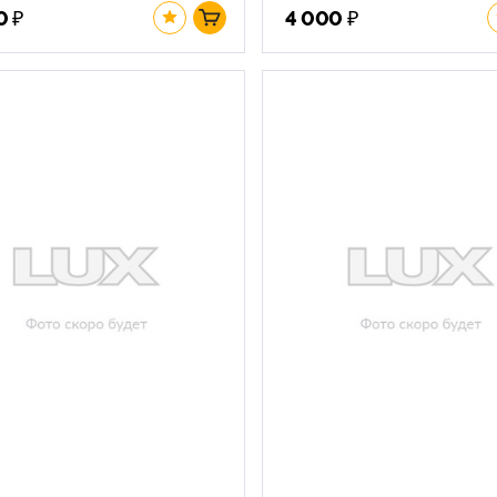
₽
₽
0
4 000