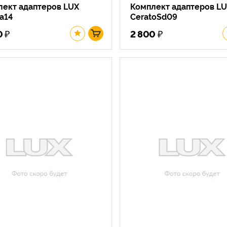
лект адаптеров LUX
Комплект адаптеров L
ya14
CeratoSd09
₽
₽
0
2 800