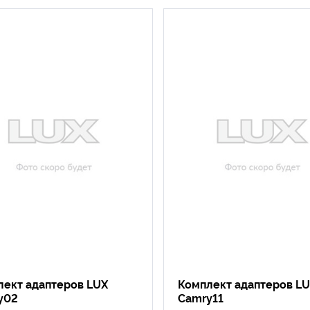
лект адаптеров LUX
Комплект адаптеров L
y02
Camry11