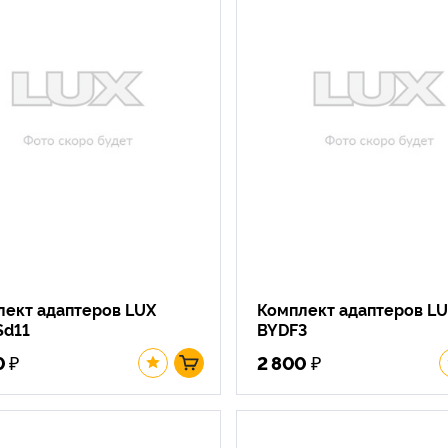
лект адаптеров LUX
Комплект адаптеров L
Sd11
BYDF3
₽
₽
0
2 800