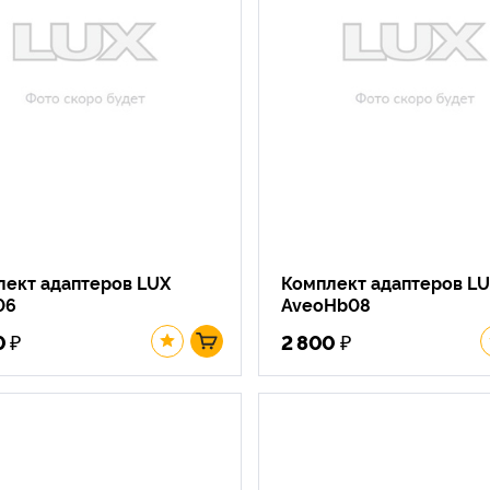
лект адаптеров LUX
Комплект адаптеров L
06
AveoHb08
₽
₽
0
2 800