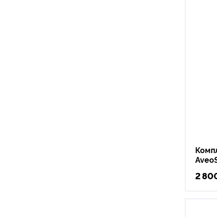
Комп
Aveo
2 80