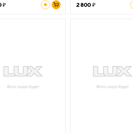
₽
₽
0
2 800