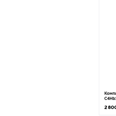
Комп
C4Hb
2 80