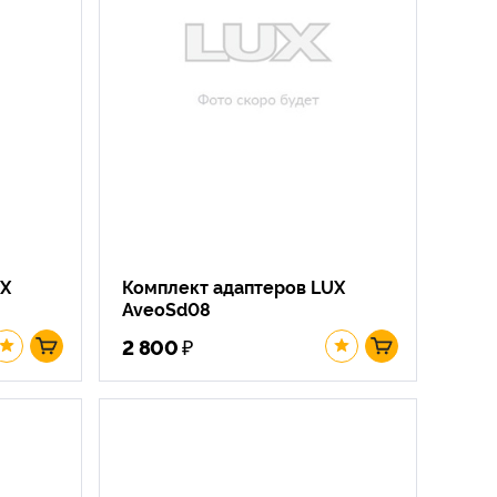
UX
Комплект адаптеров LUX
AveoSd08
₽
2 800