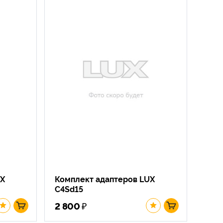
UX
Комплект адаптеров LUX
C4Sd15
₽
2 800