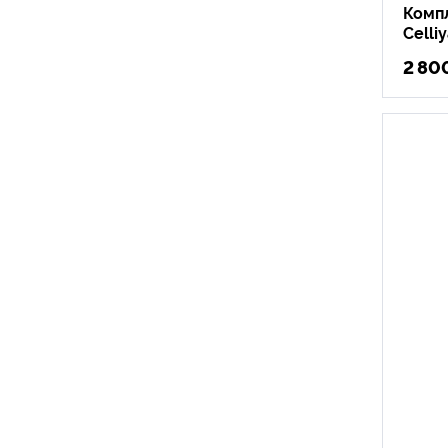
Комп
Celli
2 80