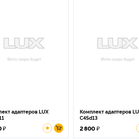
лект адаптеров LUX
Комплект адаптеров L
11
C4Sd13
₽
₽
0
2 800