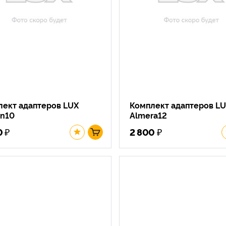
лект адаптеров LUX
Комплект адаптеров L
on10
Almera12
₽
₽
0
2 800