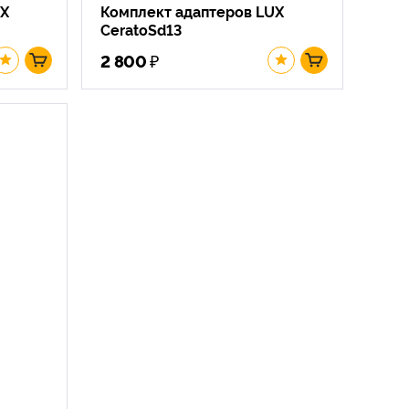
UX
Комплект адаптеров LUX
CeratoSd13
₽
2 800