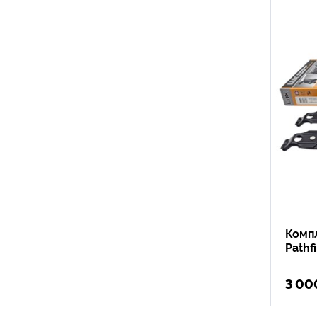
Компл
Pathf
3 00