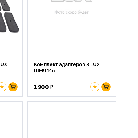
LUX
Комплект адаптеров 3 LUX
ШМ944n
₽
1 900