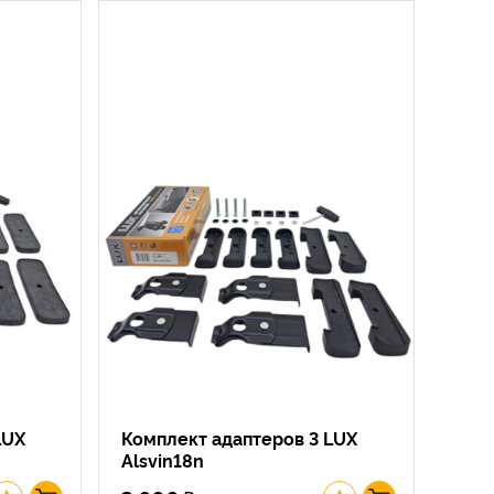
LUX
Комплект адаптеров 3 LUX
Alsvin18n