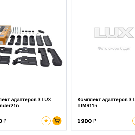
ект адаптеров 3 LUX
Комплект адаптеров 3 
inder21n
ШМ911n
₽
₽
0
1 900