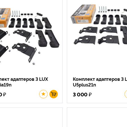
ект адаптеров 3 LUX
Комплект адаптеров 3 
ia19n
U5plus21n
₽
₽
0
3 000