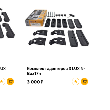
LUX
Комплект адаптеров 3 LUX N-
Box17n
₽
3 000