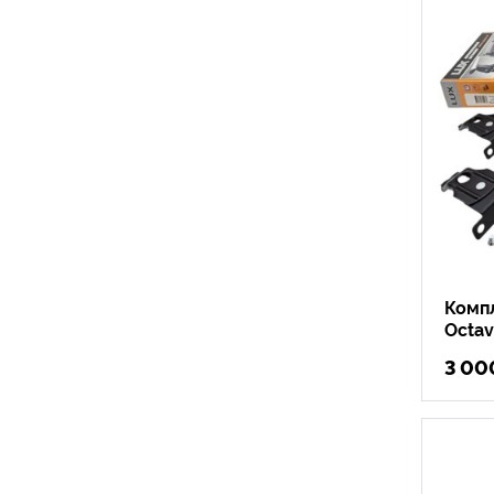
Компл
Octav
3 00