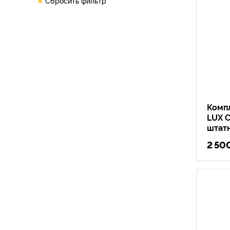
Сбросить фильтр
Комп
LUX C
штат
2 50