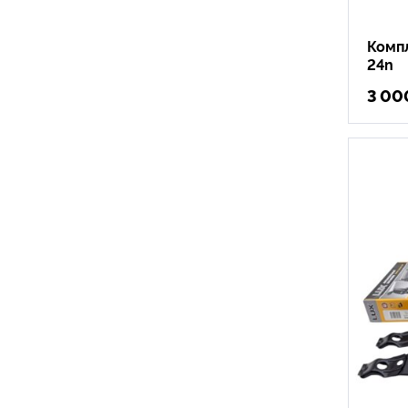
Компл
24n
3 00