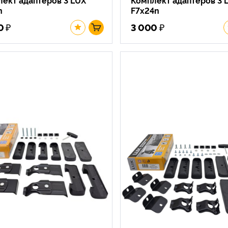
n
F7x24n
₽
₽
0
3 000