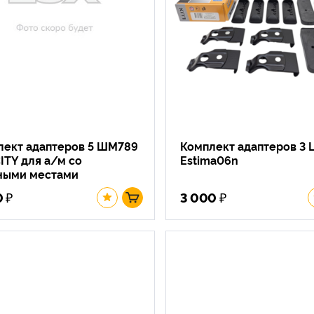
лект адаптеров 5 ШМ789
Комплект адаптеров 3 
ITY для а/м со
Estima06n
ными местами
₽
₽
0
3 000