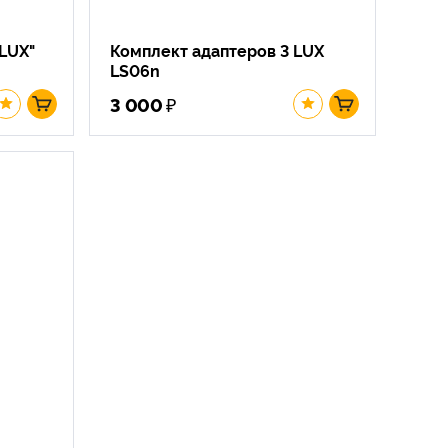
LUX"
Комплект адаптеров 3 LUX
LS06n
₽
3 000