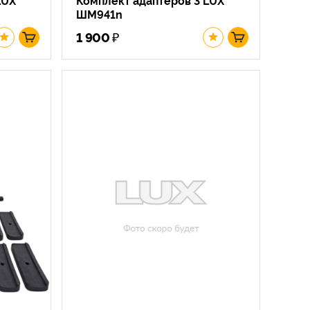
ШМ941n
₽
1 900