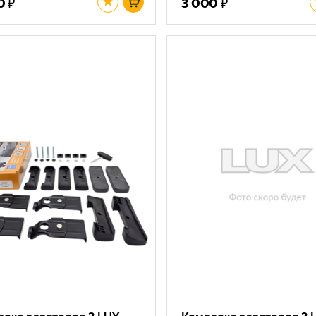
₽
₽
0
3 000
ект адаптеров 3 LUX
Комплект адаптеров 3 