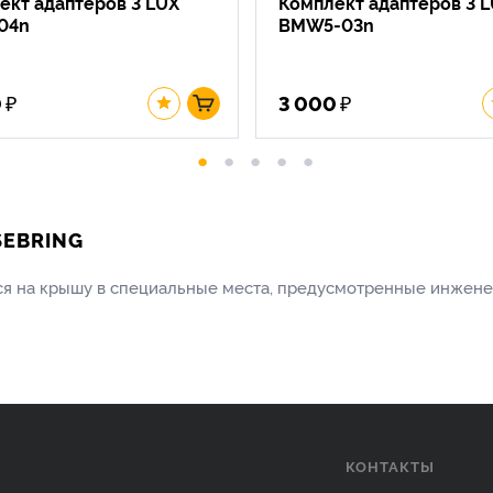
ект адаптеров 3 LUX
Комплект адаптеров 3 
04n
BMW5-03n
₽
₽
0
3 000
SEBRING
ется на крышу в специальные места, предусмотренные инжен
КОНТАКТЫ