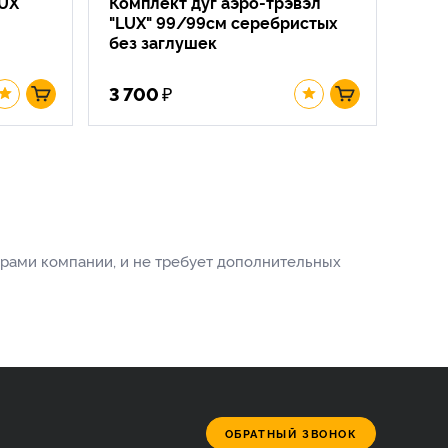
LUX
Комплект дуг аэро-трэвэл
Ком
"LUX" 99/99см серебристых
Emg
без заглушек
₽
3 700
2 8
ерами компании, и не требует дополнительных
ОБРАТНЫЙ ЗВОНОК