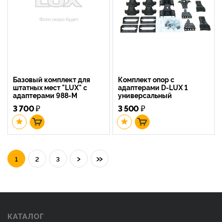
Базовый комплект для
Комплект опор с
штатных мест "LUX" с
адаптерами D-LUX 1
адаптерами 988-M
универсальный
3 700
₽
3 500
₽
›
»
1
2
3
КАТАЛОГ