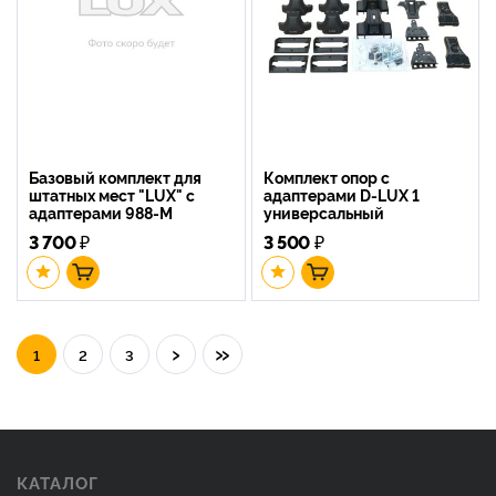
Базовый комплект для
Комплект опор с
штатных мест "LUX" с
адаптерами D-LUX 1
адаптерами 988-M
универсальный
3 700
₽
3 500
₽
›
»
1
2
3
КАТАЛОГ