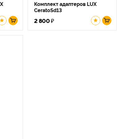
UX
Комплект адаптеров LUX
CeratoSd13
₽
2 800