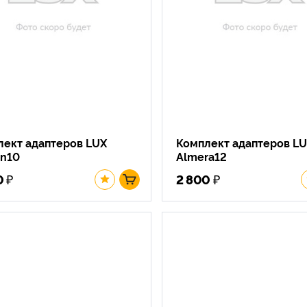
лект адаптеров LUX
Комплект адаптеров L
on10
Almera12
₽
₽
0
2 800