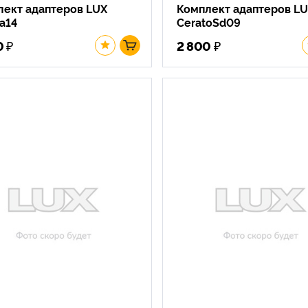
лект адаптеров LUX
Комплект адаптеров L
ya14
CeratoSd09
₽
₽
0
2 800