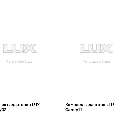
лект адаптеров LUX
Комплект адаптеров L
y02
Camry11