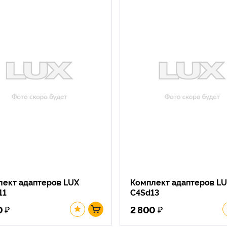
лект адаптеров LUX
Комплект адаптеров L
11
C4Sd13
₽
₽
0
2 800