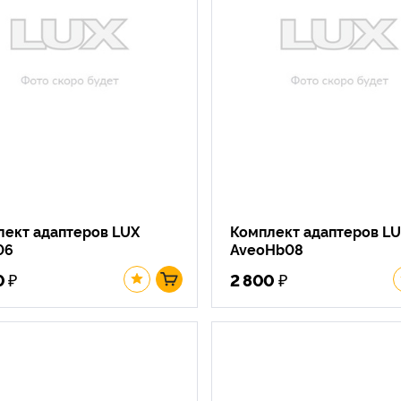
лект адаптеров LUX
Комплект адаптеров L
06
AveoHb08
₽
₽
0
2 800