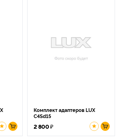
UX
Комплект адаптеров LUX
C4Sd15
₽
2 800