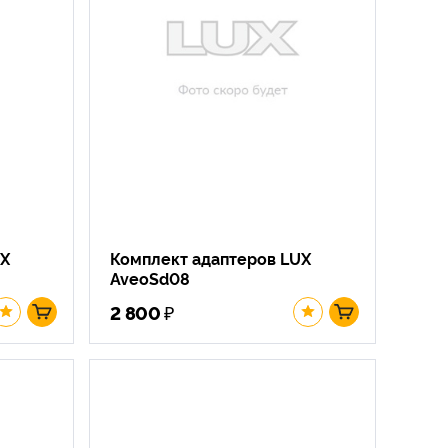
UX
Комплект адаптеров LUX
AveoSd08
₽
2 800