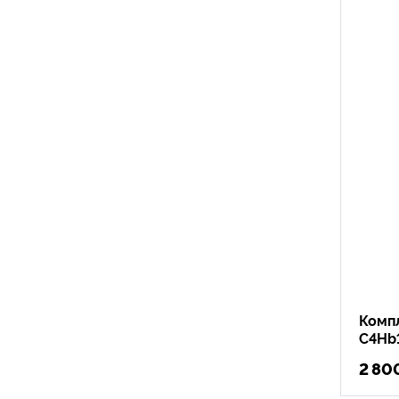
Комп
C4Hb
2 80