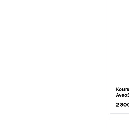
Комп
Aveo
2 80