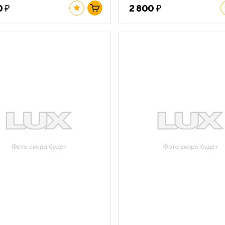
₽
₽
0
2 800