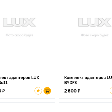
лект адаптеров LUX
Комплект адаптеров L
Sd11
BYDF3
₽
₽
0
2 800