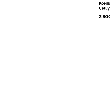
Комп
Celli
2 80