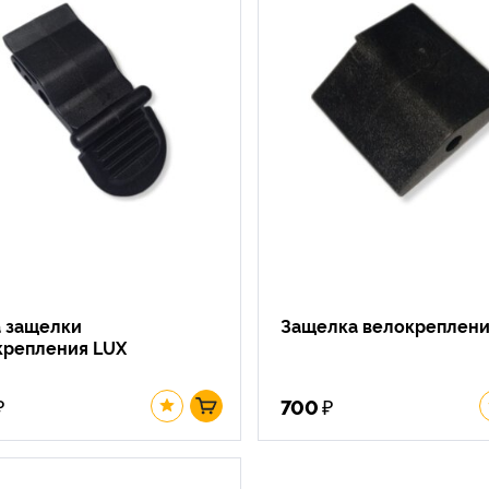
а защелки
Защелка велокреплени
крепления LUX
₽
₽
700