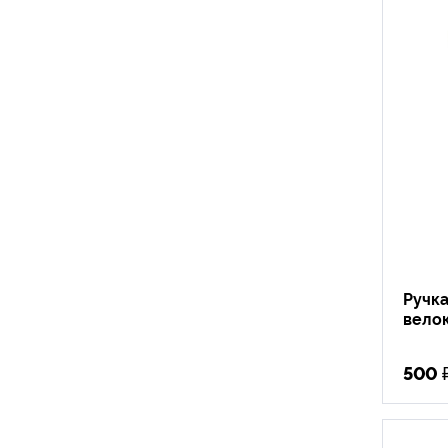
Ручк
вело
500