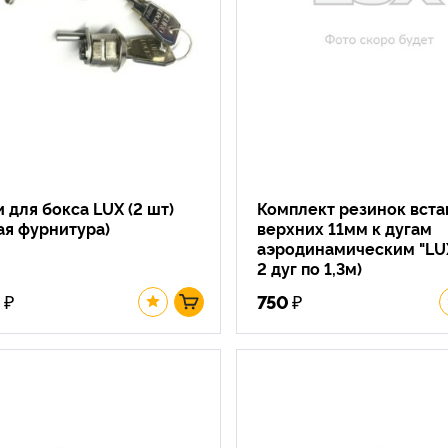
 для бокса LUX (2 шт)
Комплект резинок вст
ая фурнитура)
верхних 11мм к дугам
аэродинамическим "LUX
2 дуг по 1,3м)
₽
₽
0
750