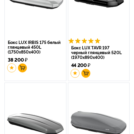
Бокс LUX IRBIS 175 белый
глянцевый 450L
Бокс LUX TAVR 197
(1750х850х400)
черный глянцевый 520L
(1970х890х400)
38 200
₽
44 200
₽