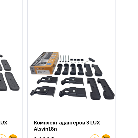
LUX
Комплект адаптеров 3 LUX
Alsvin18n