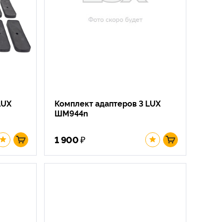
LUX
Комплект адаптеров 3 LUX
ШМ944n
₽
1 900