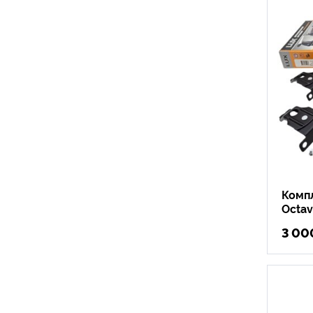
Компл
Octav
3 00