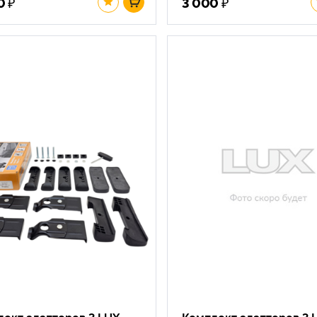
₽
₽
0
3 000
ект адаптеров 3 LUX
Комплект адаптеров 3 