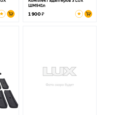
ШМ941n
₽
1 900