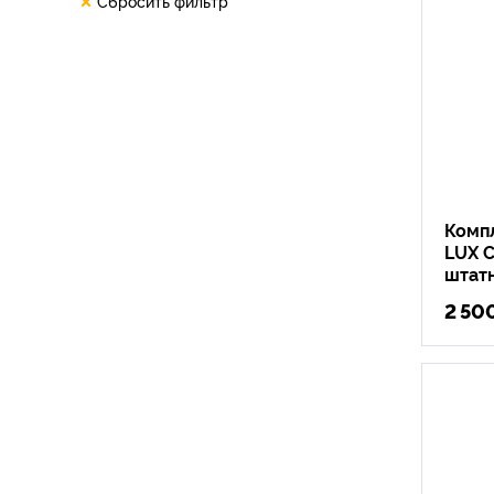
Сбросить фильтр
Комп
LUX C
штат
2 50