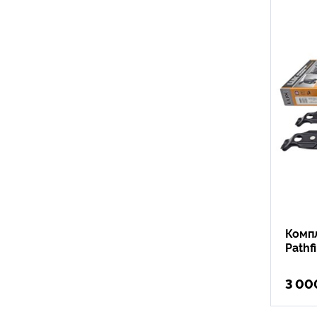
Компл
Pathf
3 00