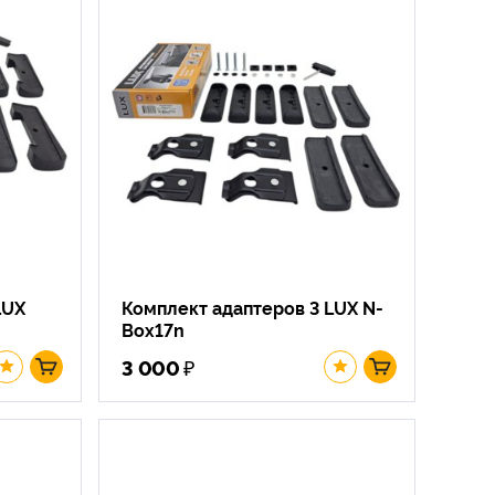
LUX
Комплект адаптеров 3 LUX N-
Box17n
₽
3 000