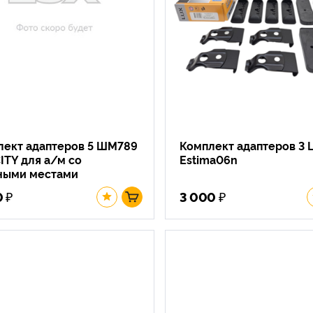
лект адаптеров 5 ШМ789
Комплект адаптеров 3 
ITY для а/м со
Estima06n
ными местами
₽
₽
0
3 000