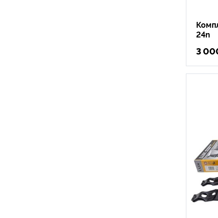
Компл
24n
3 00