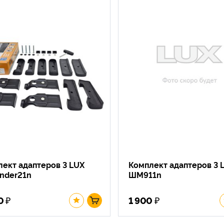
ект адаптеров 3 LUX
Комплект адаптеров 3 
inder21n
ШМ911n
₽
₽
0
1 900