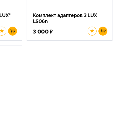
LUX"
Комплект адаптеров 3 LUX
LS06n
₽
3 000