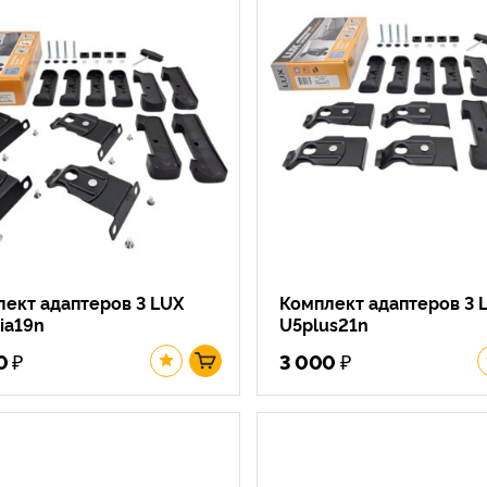
ект адаптеров 3 LUX
Комплект адаптеров 3 
ia19n
U5plus21n
₽
₽
0
3 000