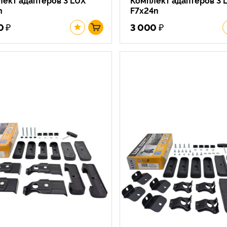
n
F7x24n
₽
₽
0
3 000