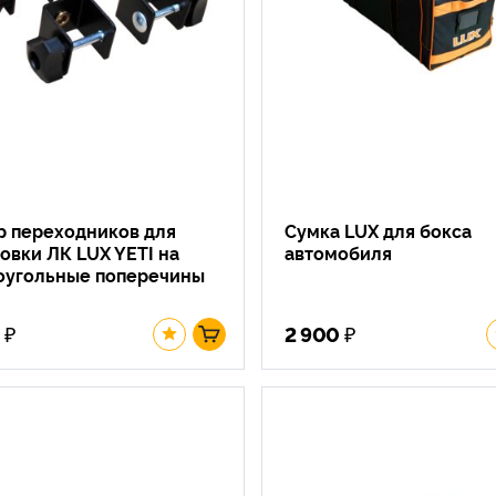
р переходников для
Сумка LUX для бокса
овки ЛК LUX YETI на
автомобиля
оугольные поперечины
₽
₽
0
2 900