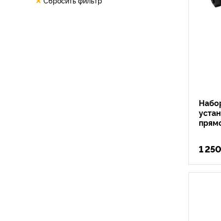
Сбросить фильтр
Набо
устан
прям
1 25