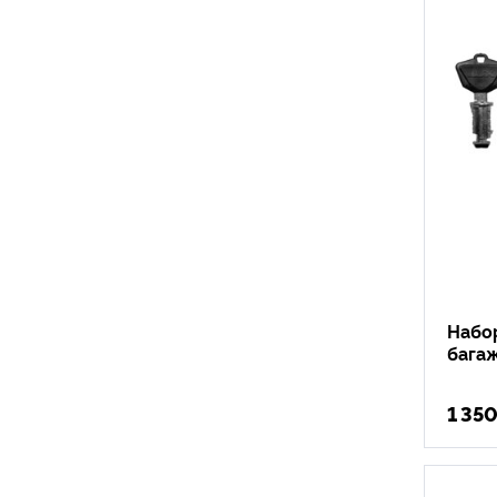
Набо
багаж
1 35