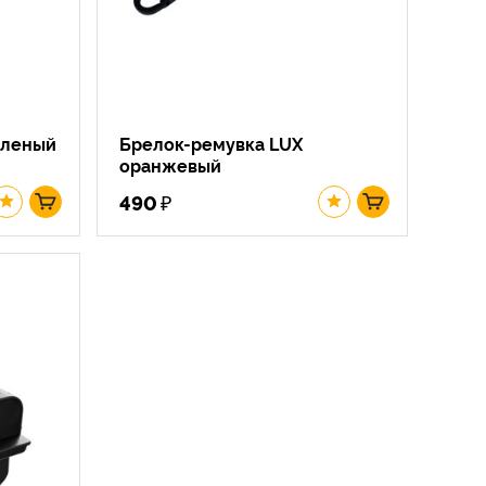
еленый
Брелок-ремувка LUX
оранжевый
₽
490