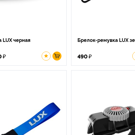
а LUX черная
Брелок-ремувка LUX з
₽
₽
0
490