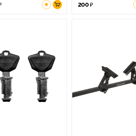
₽
₽
200