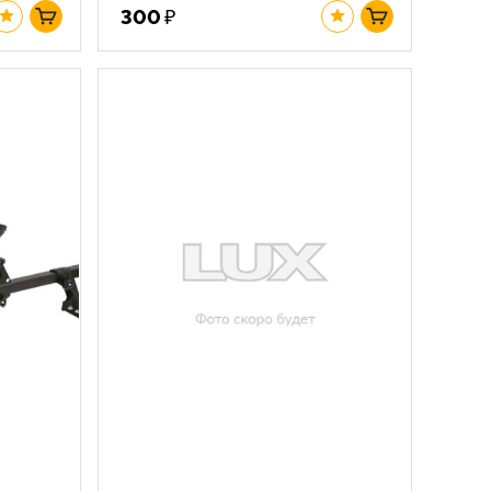
₽
300