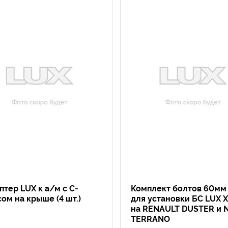
птер LUX к а/м с С-
Комплект болтов 60мм (
ом на крыше (4 шт.)
для установки БС LUX 
на RENAULT DUSTER и 
TERRANO