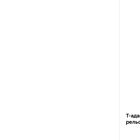
Т-ада
рельс