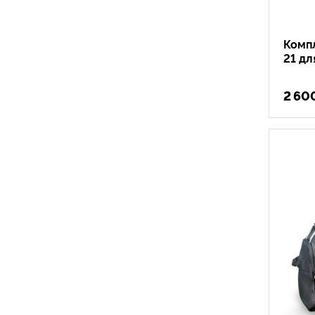
Комп
21 дл
2 60