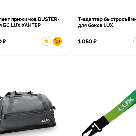
лект прижимов DUSTER-
Т-адаптер быстросъём
я БС LUX ХАНТЕР
для бокса LUX
₽
₽
0
1 050