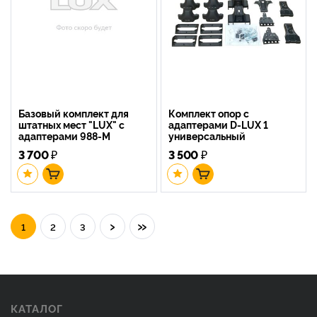
Базовый комплект для
Комплект опор с
штатных мест "LUX" с
адаптерами D-LUX 1
адаптерами 988-M
универсальный
3 700
₽
3 500
₽
›
»
1
2
3
КАТАЛОГ