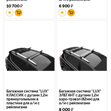
10 700
₽
6 900
₽
Багажная система "LUX"
Багажная система "LUX"
КЛАССИК с дугами 1,2м
ЭЛЕГАНТ с дугами 1,2м
прямоугольными в
аэро-трэвэл (82мм) для
пластике для а/м с
а/м с рейлингами
рейлингами
8 000
₽