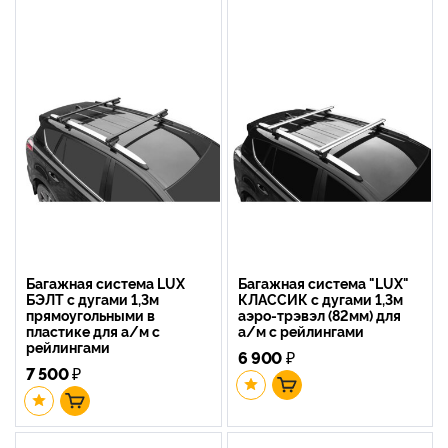
Багажная система LUX
Багажная система "LUX"
БЭЛТ с дугами 1,3м
КЛАССИК с дугами 1,3м
прямоугольными в
аэро-трэвэл (82мм) для
пластике для а/м с
а/м с рейлингами
рейлингами
6 900
₽
7 500
₽