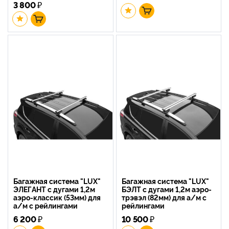
3 800
₽
Багажная система "LUX"
Багажная система "LUX"
ЭЛЕГАНТ с дугами 1,2м
БЭЛТ с дугами 1,2м аэро-
аэро-классик (53мм) для
трэвэл (82мм) для а/м с
а/м с рейлингами
рейлингами
6 200
₽
10 500
₽