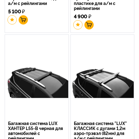
а/м с рейлингами
пластике для а/м с
рейлингами
5 100
₽
4 900
₽
Багажная система LUX
Багажная система "LUX"
ХАНТЕР L55-B черная для
КЛАССИК с дугами 1,2м
автомобилей с
аэро-трэвэл (82мм) для
рейлингами
а/м с рейлингами