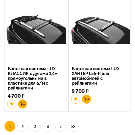
Багажная система LUX
Багажная система LUX
КЛАССИК с дугами 1,4м
ХАНТЕР L55-R для
прямоугольными в
автомобилей с
пластике для а/м с
рейлингами
рейлингами
9 700
₽
4 700
₽
›
»
1
2
3
4