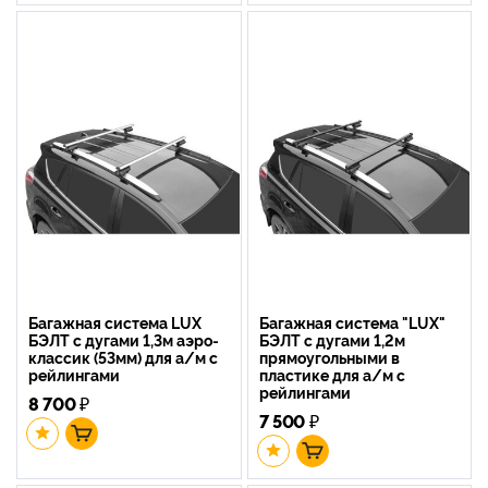
Багажная система LUX
Багажная система "LUX"
БЭЛТ с дугами 1,3м аэро-
БЭЛТ с дугами 1,2м
классик (53мм) для а/м с
прямоугольными в
рейлингами
пластике для а/м с
рейлингами
8 700
₽
7 500
₽