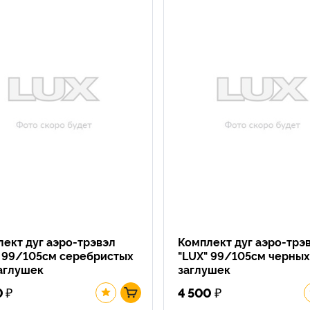
ект дуг аэро-трэвэл
Комплект дуг аэро-трэ
" 99/105см серебристых
"LUX" 99/105см черных
аглушек
заглушек
₽
₽
0
4 500