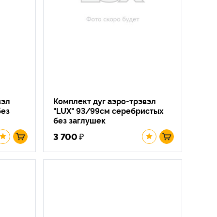
вэл
Комплект дуг аэро-трэвэл
без
"LUX" 93/99см серебристых
без заглушек
₽
3 700