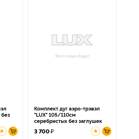
вэл
Комплект дуг аэро-трэвэл
 без
"LUX" 105/110см
серебристых без заглушек
₽
3 700