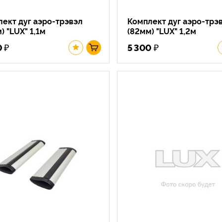
ект дуг аэро-трэвэл
Комплект дуг аэро-трэ
) "LUX" 1,1м
(82мм) "LUX" 1,2м
₽
₽
0
5 300