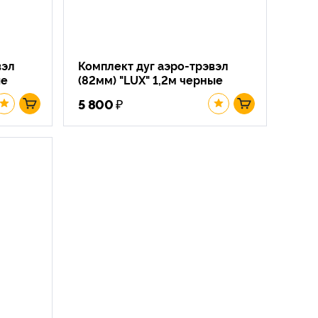
вэл
Комплект дуг аэро-трэвэл
ые
(82мм) "LUX" 1,2м черные
₽
5 800