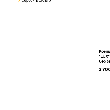
Сбросить фильтр
Компл
"LUX
без з
3 70