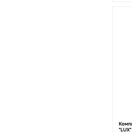
Компл
"LUX"