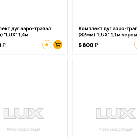
ект дуг аэро-трэвэл
Комплект дуг аэро-трэ
) "LUX" 1,4м
(82мм) "LUX" 1,1м черн
₽
₽
0
5 800