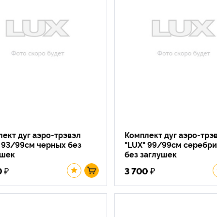
ект дуг аэро-трэвэл
Комплект дуг аэро-трэ
 93/99см черных без
"LUX" 99/99см серебр
ушек
без заглушек
₽
₽
0
3 700