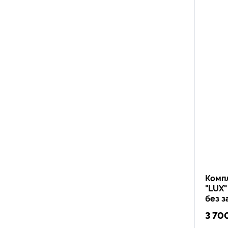
Компл
"LUX
без з
3 70