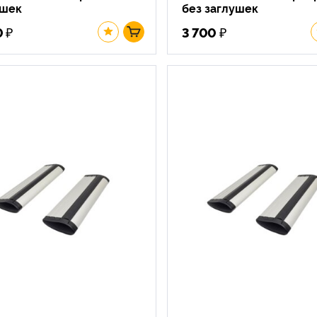
ушек
без заглушек
₽
₽
0
3 700