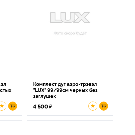
вэл
Комплект дуг аэро-трэвэл
истых
"LUX" 99/99см черных без
заглушек
₽
4 500