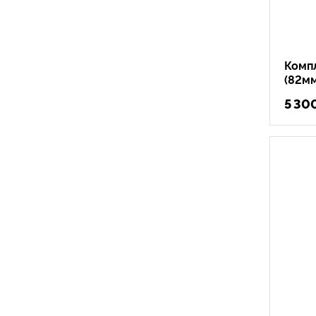
Компл
(82мм
5 30