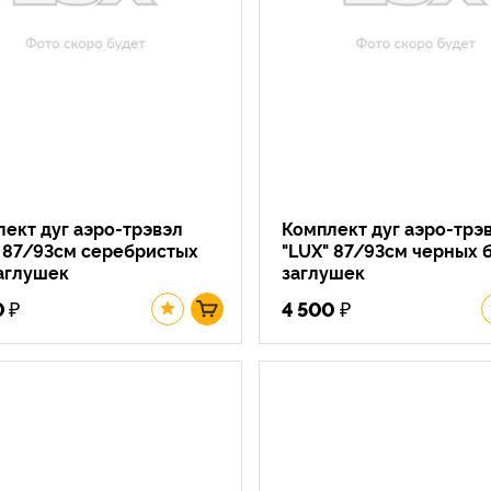
ект дуг аэро-трэвэл
Комплект дуг аэро-трэ
" 87/93см серебристых
"LUX" 87/93см черных 
аглушек
заглушек
₽
₽
0
4 500