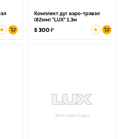
вэл
Комплект дуг аэро-трэвэл
(82мм) "LUX" 1,3м
₽
5 300