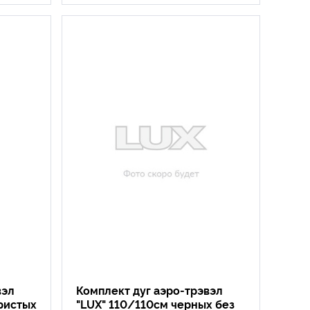
вэл
Комплект дуг аэро-трэвэл
ристых
"LUX" 110/110см черных без