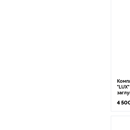
Компл
"LUX"
загл
4 50