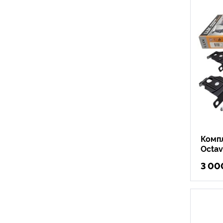
Компл
Octav
3 00