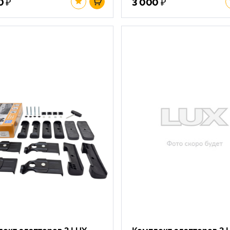
₽
₽
0
3 000
ект адаптеров 3 LUX
Комплект адаптеров 3 