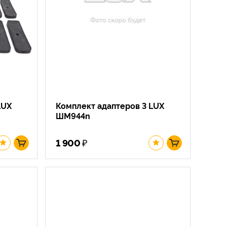
LUX
Комплект адаптеров 3 LUX
ШМ944n
₽
1 900