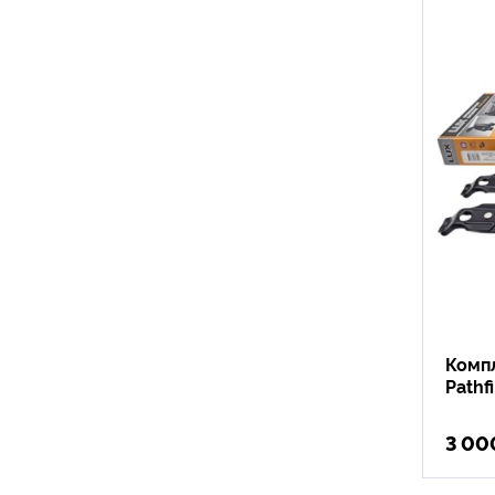
Компл
Pathf
3 00