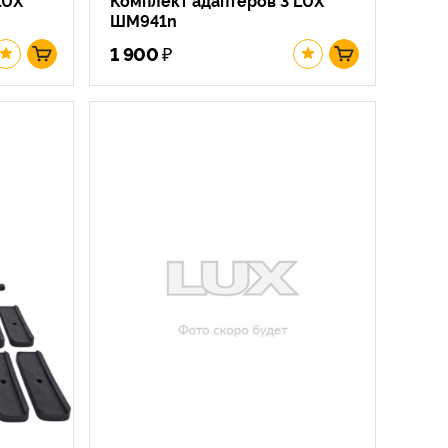
ШМ941n
₽
1 900