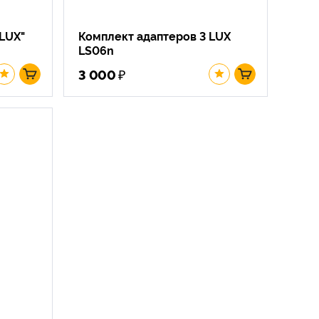
LUX"
Комплект адаптеров 3 LUX
LS06n
₽
3 000