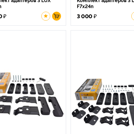
n
F7x24n
₽
₽
0
3 000