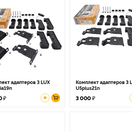
ект адаптеров 3 LUX
Комплект адаптеров 3 
ia19n
U5plus21n
₽
₽
0
3 000