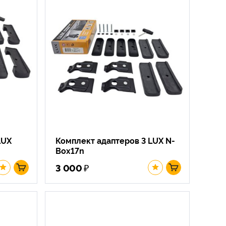
LUX
Комплект адаптеров 3 LUX N-
Box17n
₽
3 000