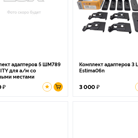
лект адаптеров 5 ШМ789
Комплект адаптеров 3 
ITY для а/м со
Estima06n
ными местами
₽
₽
0
3 000