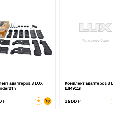
ект адаптеров 3 LUX
Комплект адаптеров 3 
inder21n
ШМ911n
₽
₽
0
1 900