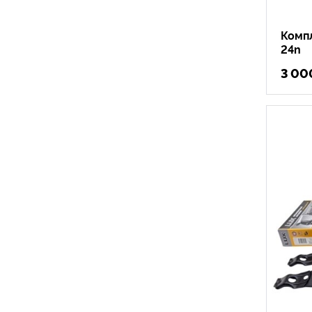
Компл
24n
3 00