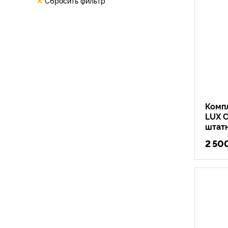
Сбросить фильтр
Комп
LUX C
штат
2 50