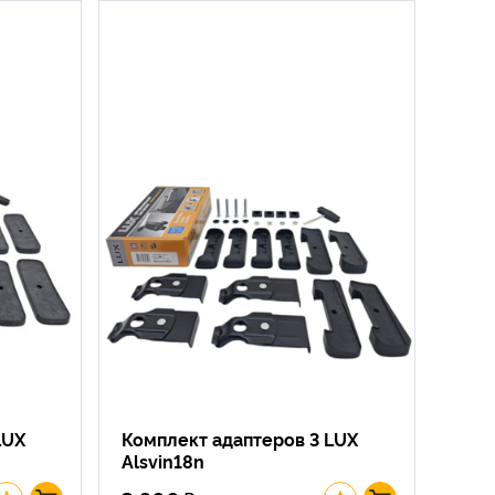
LUX
Комплект адаптеров 3 LUX
Alsvin18n