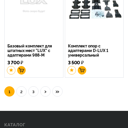
Базовый комплект для
Комплект опор с
штатных мест "LUX" с
адаптерами D-LUX 1
адаптерами 988-M
универсальный
3 700
₽
3 500
₽
›
»
1
2
3
КАТАЛОГ