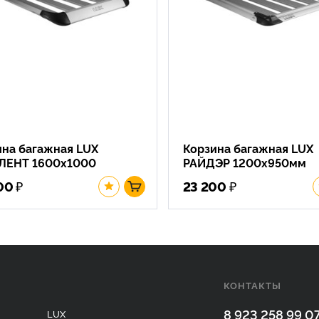
ина багажная LUX
Корзина багажная LUX
ЛЕНТ 1600х1000
РАЙДЭР 1200х950мм
₽
₽
00
23 200
КОНТАКТЫ
8 923 258 99 0
LUX