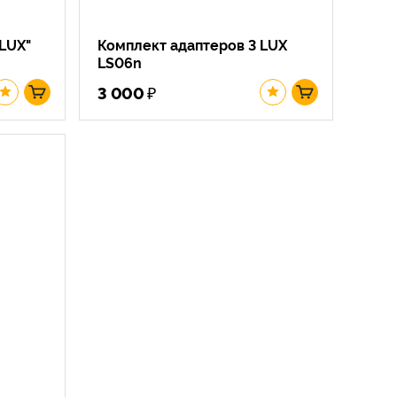
LUX"
Комплект адаптеров 3 LUX
LS06n
₽
3 000