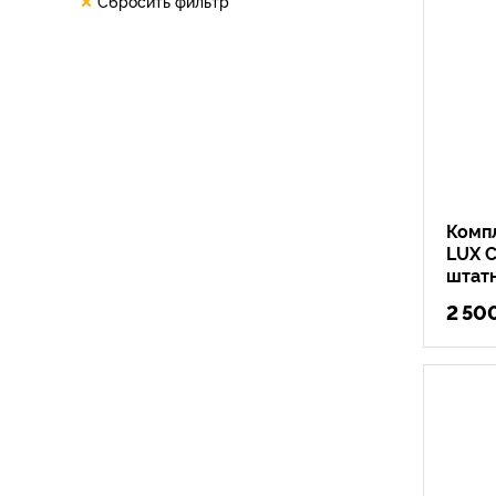
Сбросить фильтр
Комп
LUX C
штат
2 50