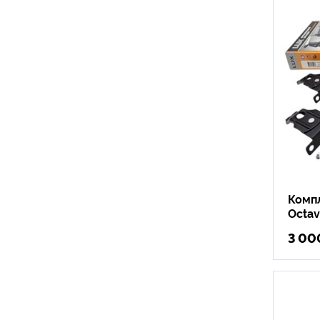
Компл
Octav
3 00