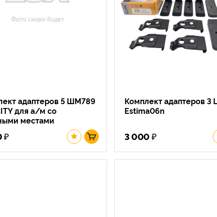
лект адаптеров 5 ШМ789
Комплект адаптеров 3 
ITY для а/м со
Estima06n
ными местами
₽
₽
0
3 000