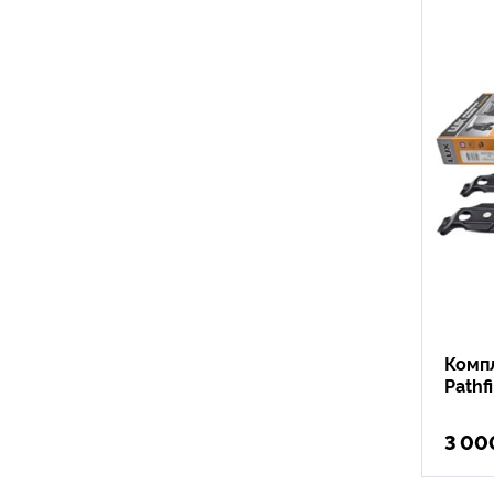
Компл
Pathf
3 00