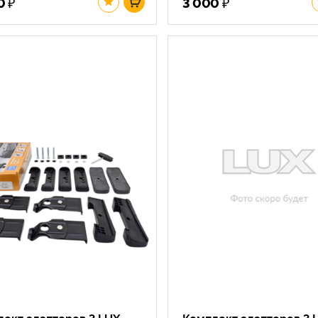
₽
₽
0
3 000
ект адаптеров 3 LUX
Комплект адаптеров 3 