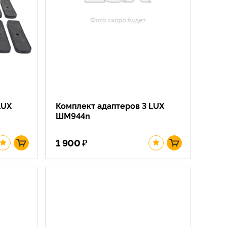
LUX
Комплект адаптеров 3 LUX
ШМ944n
₽
1 900