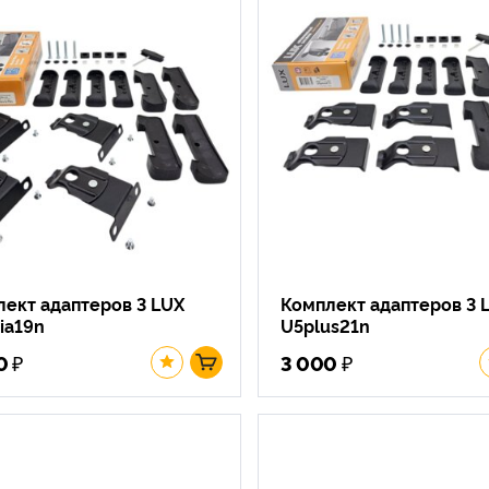
ект адаптеров 3 LUX
Комплект адаптеров 3 
ia19n
U5plus21n
₽
₽
0
3 000