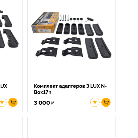
LUX
Комплект адаптеров 3 LUX N-
Box17n
₽
3 000