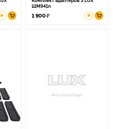
ШМ941n
₽
1 900