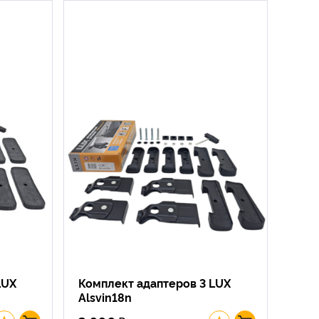
LUX
Комплект адаптеров 3 LUX
Alsvin18n