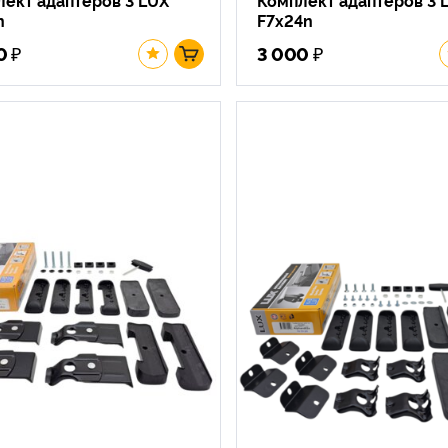
n
F7x24n
₽
₽
0
3 000