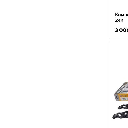
Компл
24n
3 00