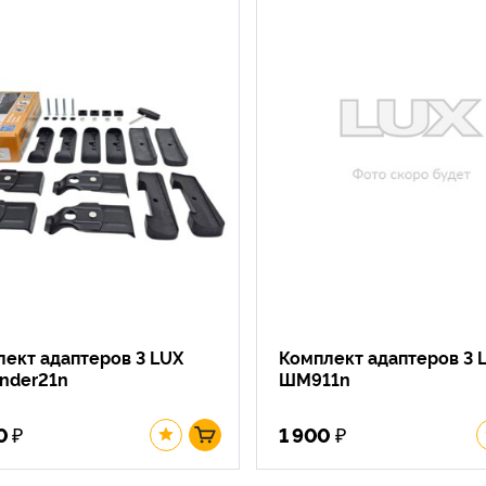
ект адаптеров 3 LUX
Комплект адаптеров 3 
inder21n
ШМ911n
₽
₽
0
1 900