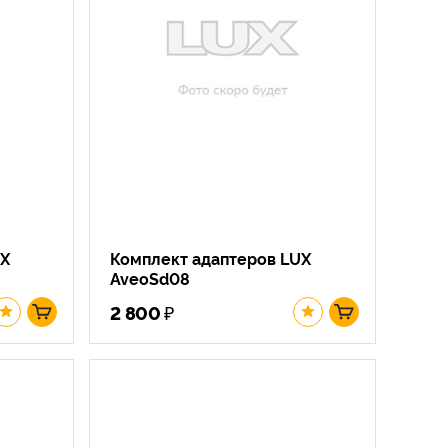
UX
Комплект адаптеров LUX
AveoSd08
₽
2 800