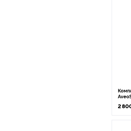
Комп
Aveo
2 80