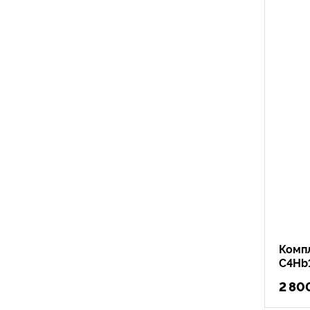
Комп
C4Hb
2 80