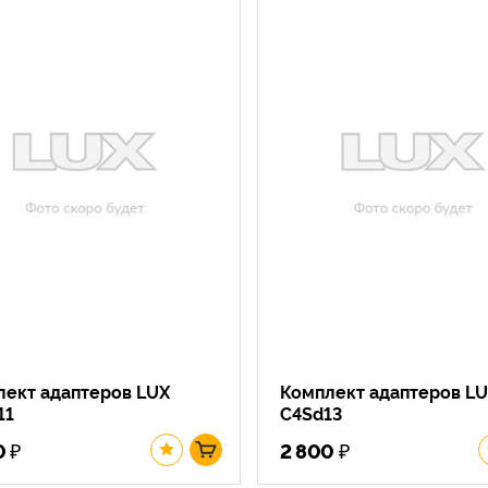
лект адаптеров LUX
Комплект адаптеров L
11
C4Sd13
₽
₽
0
2 800