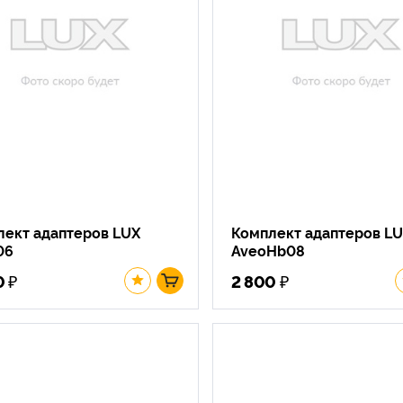
лект адаптеров LUX
Комплект адаптеров L
06
AveoHb08
₽
₽
0
2 800