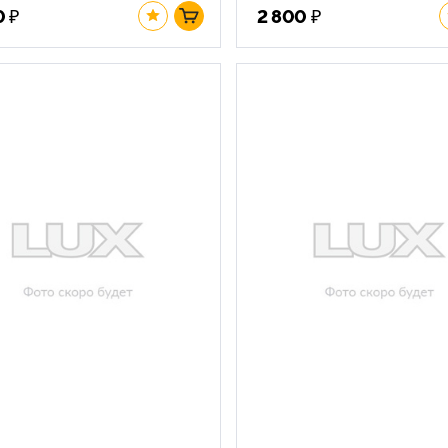
₽
₽
0
2 800