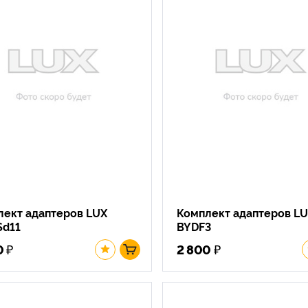
лект адаптеров LUX
Комплект адаптеров L
Sd11
BYDF3
₽
₽
0
2 800