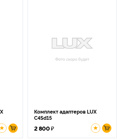
UX
Комплект адаптеров LUX
C4Sd15
₽
2 800