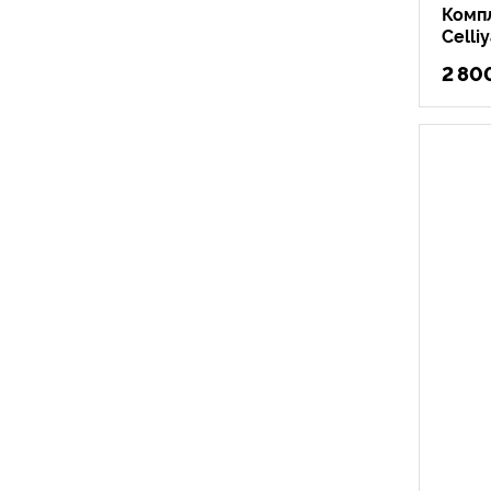
Комп
Celli
2 80