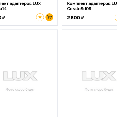
лект адаптеров LUX
Комплект адаптеров L
ya14
CeratoSd09
₽
₽
0
2 800