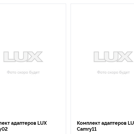
лект адаптеров LUX
Комплект адаптеров L
y02
Camry11