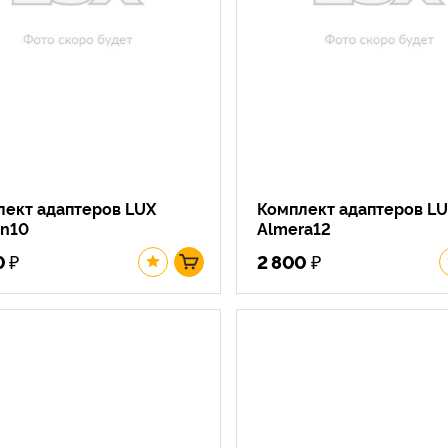
лект адаптеров LUX
Комплект адаптеров L
on10
Almera12
₽
₽
0
2 800