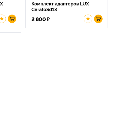
UX
Комплект адаптеров LUX
CeratoSd13
₽
2 800