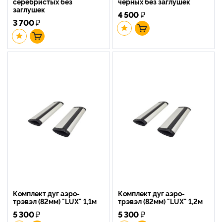
серебристых без
черных без заглушек
заглушек
4 500
₽
3 700
₽
Комплект дуг аэро-
Комплект дуг аэро-
трэвэл (82мм) "LUX" 1,1м
трэвэл (82мм) "LUX" 1,2м
5 300
₽
5 300
₽