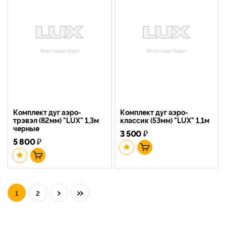
Комплект дуг аэро-
Комплект дуг аэро-
трэвэл (82мм) "LUX" 1,3м
классик (53мм) "LUX" 1,1м
черные
3 500
₽
5 800
₽
›
»
1
2