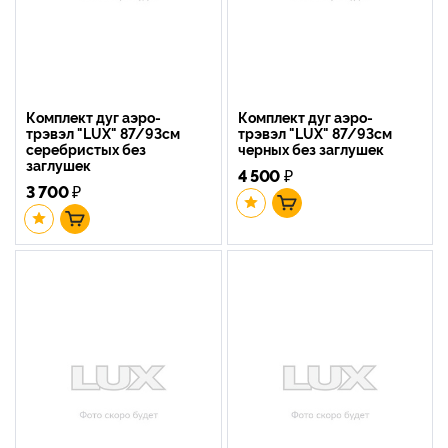
Комплект дуг аэро-
Комплект дуг аэро-
трэвэл "LUX" 87/93см
трэвэл "LUX" 87/93см
серебристых без
черных без заглушек
заглушек
4 500
₽
3 700
₽