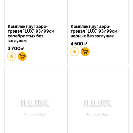
Комплект дуг аэро-
Комплект дуг аэро-
трэвэл "LUX" 93/99см
трэвэл "LUX" 93/99см
серебристых без
черных без заглушек
заглушек
4 500
₽
3 700
₽