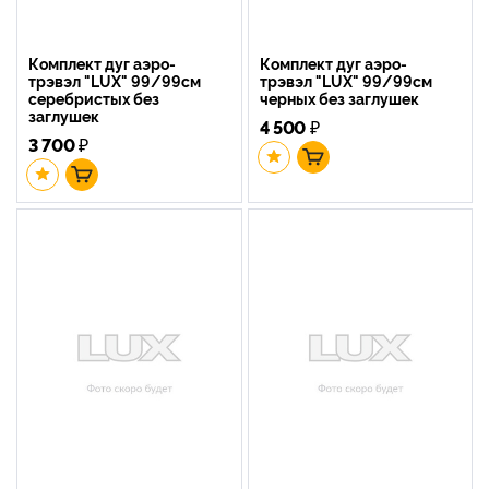
Комплект дуг аэро-
Комплект дуг аэро-
трэвэл "LUX" 99/99см
трэвэл "LUX" 99/99см
серебристых без
черных без заглушек
заглушек
4 500
₽
3 700
₽