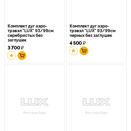
Комплект дуг аэро-
Комплект дуг аэро-
трэвэл "LUX" 93/99см
трэвэл "LUX" 93/99см
серебристых без
черных без заглушек
заглушек
4 500
₽
3 700
₽