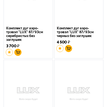
Комплект дуг аэро-
Комплект дуг аэро-
трэвэл "LUX" 87/93см
трэвэл "LUX" 87/93см
серебристых без
черных без заглушек
заглушек
4 500
₽
3 700
₽