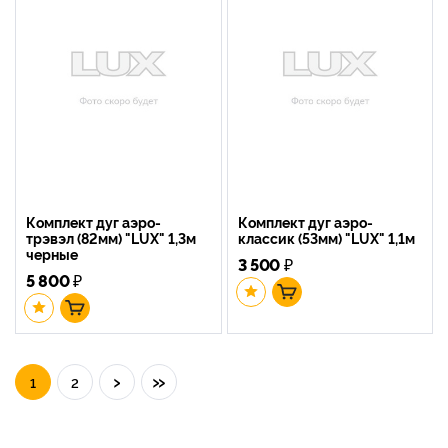
Комплект дуг аэро-
Комплект дуг аэро-
трэвэл (82мм) "LUX" 1,3м
классик (53мм) "LUX" 1,1м
черные
3 500
₽
5 800
₽
›
»
1
2