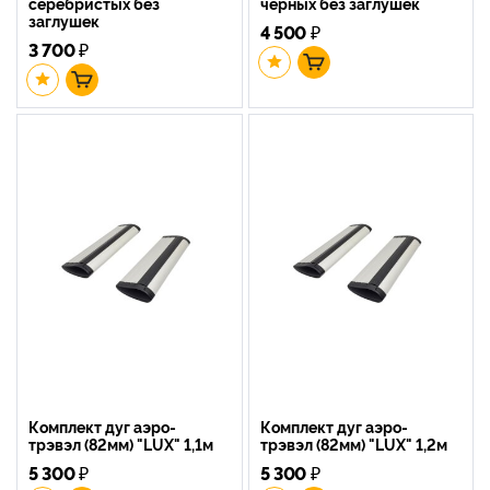
серебристых без
черных без заглушек
заглушек
4 500
₽
3 700
₽
Комплект дуг аэро-
Комплект дуг аэро-
трэвэл (82мм) "LUX" 1,1м
трэвэл (82мм) "LUX" 1,2м
5 300
₽
5 300
₽