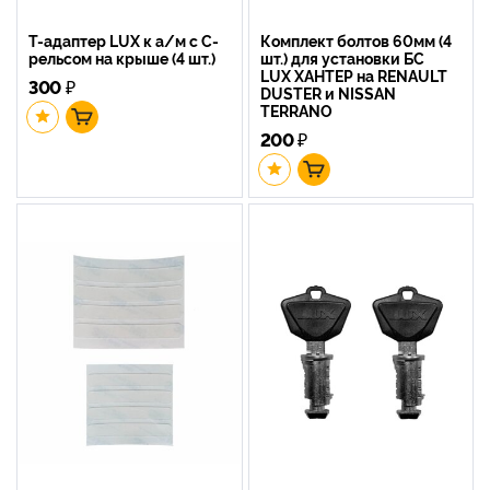
Т-адаптер LUX к а/м с С-
Комплект болтов 60мм (4
рельсом на крыше (4 шт.)
шт.) для установки БС
LUX ХАНТЕР на RENAULT
300
₽
DUSTER и NISSAN
TERRANO
200
₽