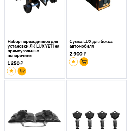
Набор переходников для
Сумка LUX для бокса
установки ЛК LUX YETI на
автомобиля
прямоугольные
2 900
₽
поперечины
1 250
₽