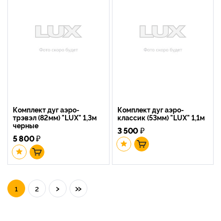
Комплект дуг аэро-
Комплект дуг аэро-
трэвэл (82мм) "LUX" 1,3м
классик (53мм) "LUX" 1,1м
черные
3 500
₽
5 800
₽
›
»
1
2