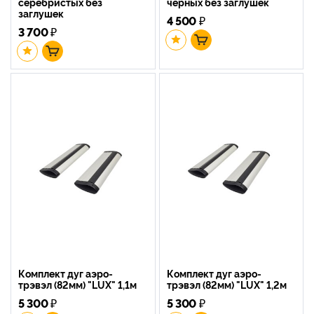
серебристых без
черных без заглушек
заглушек
4 500
₽
3 700
₽
Комплект дуг аэро-
Комплект дуг аэро-
трэвэл (82мм) "LUX" 1,1м
трэвэл (82мм) "LUX" 1,2м
5 300
₽
5 300
₽