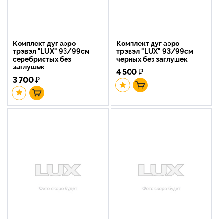
Комплект дуг аэро-
Комплект дуг аэро-
трэвэл "LUX" 93/99см
трэвэл "LUX" 93/99см
серебристых без
черных без заглушек
заглушек
4 500
₽
3 700
₽