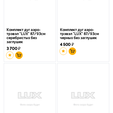
Комплект дуг аэро-
Комплект дуг аэро-
трэвэл "LUX" 87/93см
трэвэл "LUX" 87/93см
серебристых без
черных без заглушек
заглушек
4 500
₽
3 700
₽