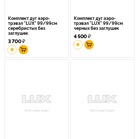
Комплект дуг аэро-
Комплект дуг аэро-
трэвэл "LUX" 99/99см
трэвэл "LUX" 99/99см
серебристых без
черных без заглушек
заглушек
4 500
₽
3 700
₽