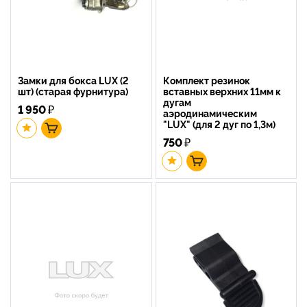
Замки для бокса LUX (2
Комплект резинок
шт) (старая фурнитура)
вставных верхних 11мм к
дугам
1 950
₽
аэродинамическим
"LUX" (для 2 дуг по 1,3м)
750
₽