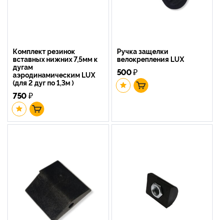
Комплект резинок
Ручка защелки
вставных нижних 7,5мм к
велокрепления LUX
дугам
500
₽
аэродинамическим LUX
(для 2 дуг по 1,3м )
750
₽