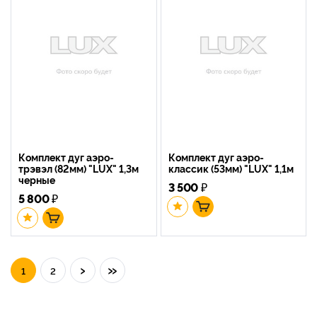
Комплект дуг аэро-
Комплект дуг аэро-
трэвэл (82мм) "LUX" 1,3м
классик (53мм) "LUX" 1,1м
черные
3 500
₽
5 800
₽
›
»
1
2