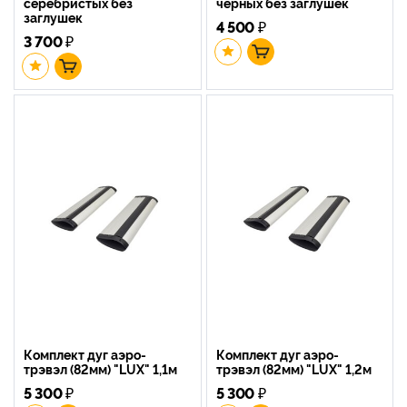
серебристых без
черных без заглушек
заглушек
4 500
₽
3 700
₽
Комплект дуг аэро-
Комплект дуг аэро-
трэвэл (82мм) "LUX" 1,1м
трэвэл (82мм) "LUX" 1,2м
5 300
₽
5 300
₽