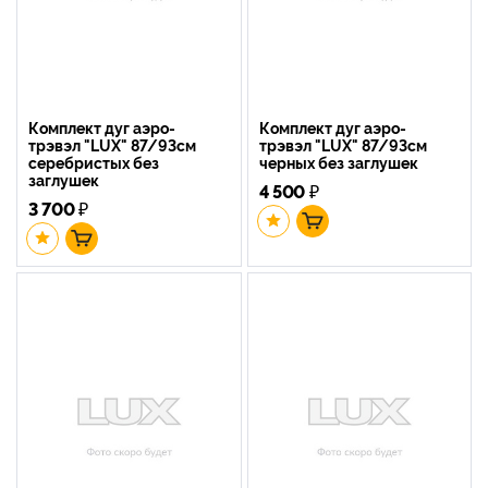
Комплект дуг аэро-
Комплект дуг аэро-
трэвэл "LUX" 87/93см
трэвэл "LUX" 87/93см
серебристых без
черных без заглушек
заглушек
4 500
₽
3 700
₽