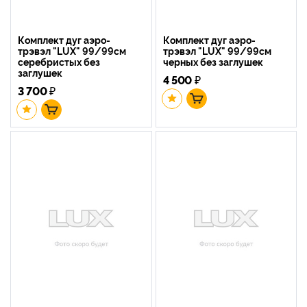
Комплект дуг аэро-
Комплект дуг аэро-
трэвэл "LUX" 99/99см
трэвэл "LUX" 99/99см
серебристых без
черных без заглушек
заглушек
4 500
₽
3 700
₽