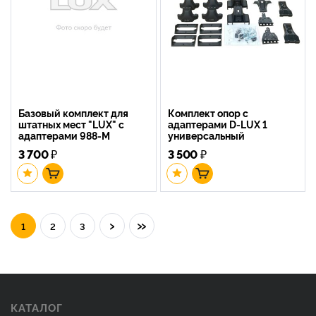
Базовый комплект для
Комплект опор с
штатных мест "LUX" с
адаптерами D-LUX 1
адаптерами 988-M
универсальный
3 700
₽
3 500
₽
›
»
1
2
3
КАТАЛОГ