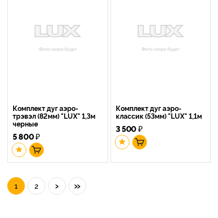
Комплект дуг аэро-
Комплект дуг аэро-
трэвэл (82мм) "LUX" 1,3м
классик (53мм) "LUX" 1,1м
черные
3 500
₽
5 800
₽
›
»
1
2