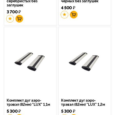
серебристых без
черных без заглушек
заглушек
4 500
₽
3 700
₽
Комплект дуг аэро-
Комплект дуг аэро-
трэвэл (82мм) "LUX" 1,1м
трэвэл (82мм) "LUX" 1,2м
5 300
₽
5 300
₽