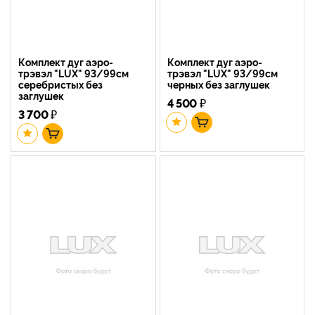
Комплект дуг аэро-
Комплект дуг аэро-
трэвэл "LUX" 93/99см
трэвэл "LUX" 93/99см
серебристых без
черных без заглушек
заглушек
4 500
₽
3 700
₽