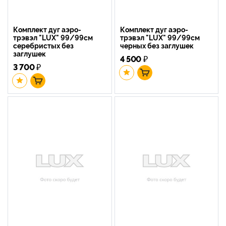
Комплект дуг аэро-
Комплект дуг аэро-
трэвэл "LUX" 99/99см
трэвэл "LUX" 99/99см
серебристых без
черных без заглушек
заглушек
4 500
₽
3 700
₽