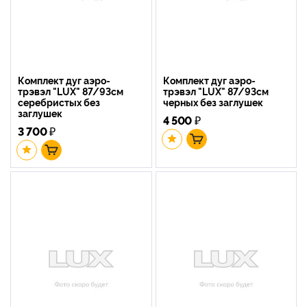
Комплект дуг аэро-
Комплект дуг аэро-
трэвэл "LUX" 87/93см
трэвэл "LUX" 87/93см
серебристых без
черных без заглушек
заглушек
4 500
₽
3 700
₽