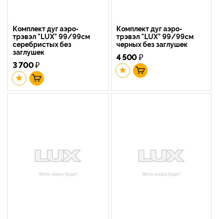
Комплект дуг аэро-
Комплект дуг аэро-
трэвэл "LUX" 99/99см
трэвэл "LUX" 99/99см
серебристых без
черных без заглушек
заглушек
4 500
₽
3 700
₽