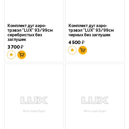
Комплект дуг аэро-
Комплект дуг аэро-
трэвэл "LUX" 93/99см
трэвэл "LUX" 93/99см
серебристых без
черных без заглушек
заглушек
4 500
₽
3 700
₽