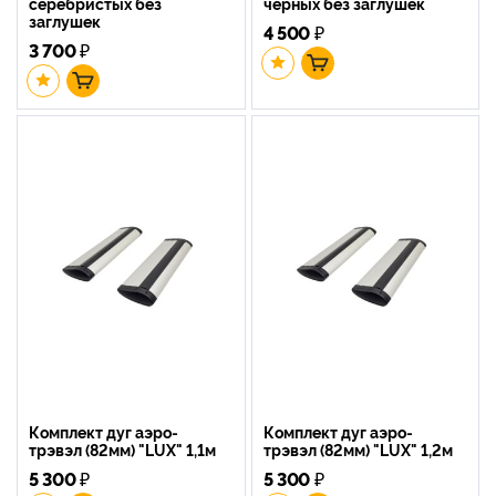
серебристых без
черных без заглушек
заглушек
4 500
₽
3 700
₽
Комплект дуг аэро-
Комплект дуг аэро-
трэвэл (82мм) "LUX" 1,1м
трэвэл (82мм) "LUX" 1,2м
5 300
₽
5 300
₽