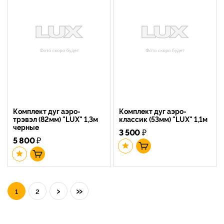
Комплект дуг аэро-
Комплект дуг аэро-
трэвэл (82мм) "LUX" 1,3м
классик (53мм) "LUX" 1,1м
черные
3 500
₽
5 800
₽
›
»
1
2