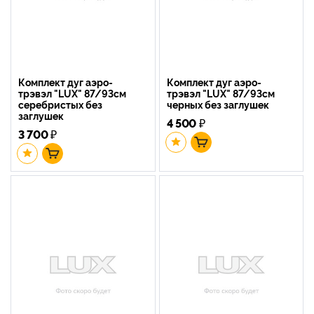
Комплект дуг аэро-
Комплект дуг аэро-
трэвэл "LUX" 87/93см
трэвэл "LUX" 87/93см
серебристых без
черных без заглушек
заглушек
4 500
₽
3 700
₽