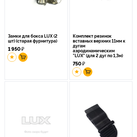
Замки для бокса LUX (2
Комплект резинок
шт) (старая фурнитура)
вставных верхних 11мм к
дугам
1 950
₽
аэродинамическим
"LUX" (для 2 дуг по 1,3м)
750
₽