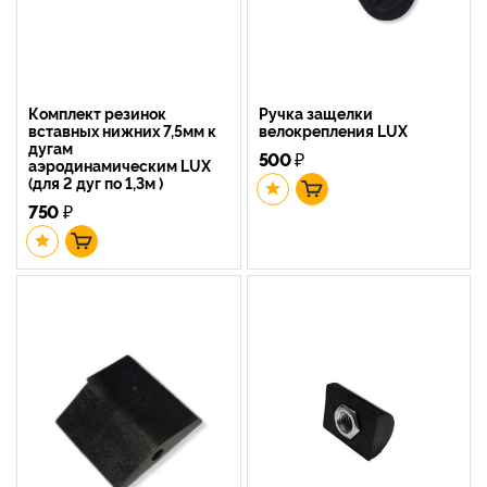
Комплект резинок
Ручка защелки
вставных нижних 7,5мм к
велокрепления LUX
дугам
500
₽
аэродинамическим LUX
(для 2 дуг по 1,3м )
750
₽