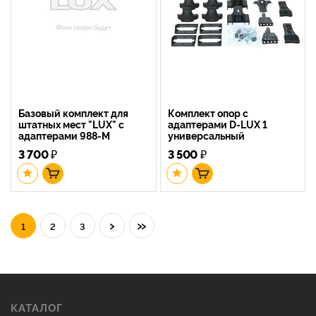
Базовый комплект для
Комплект опор с
штатных мест "LUX" с
адаптерами D-LUX 1
адаптерами 988-M
универсальный
3 700
₽
3 500
₽
›
»
1
2
3
КАТАЛОГ