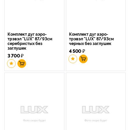
Комплект дуг аэро-
Комплект дуг аэро-
трэвэл "LUX" 87/93см
трэвэл "LUX" 87/93см
серебристых без
черных без заглушек
заглушек
4 500
₽
3 700
₽