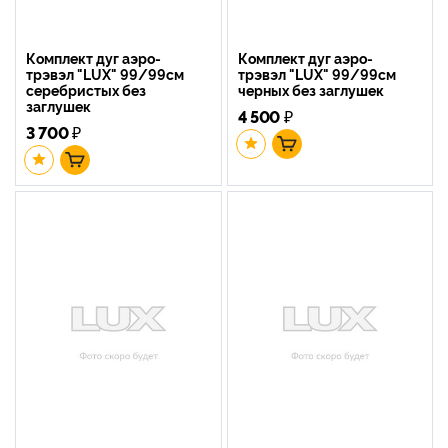
Комплект дуг аэро-
Комплект дуг аэро-
трэвэл "LUX" 99/99см
трэвэл "LUX" 99/99см
серебристых без
черных без заглушек
заглушек
4 500
₽
3 700
₽