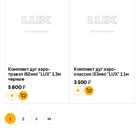
Комплект дуг аэро-
Комплект дуг аэро-
трэвэл (82мм) "LUX" 1,3м
классик (53мм) "LUX" 1,1м
черные
3 500
₽
5 800
₽
›
»
1
2