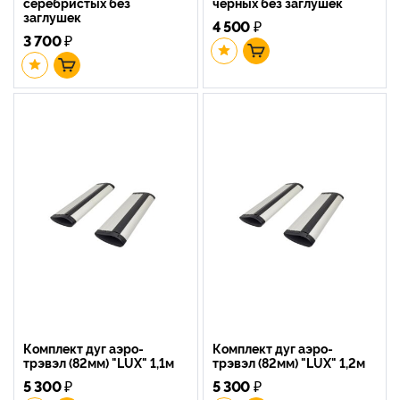
серебристых без
черных без заглушек
заглушек
4 500
₽
3 700
₽
Комплект дуг аэро-
Комплект дуг аэро-
трэвэл (82мм) "LUX" 1,1м
трэвэл (82мм) "LUX" 1,2м
5 300
₽
5 300
₽