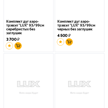
Комплект дуг аэро-
Комплект дуг аэро-
трэвэл "LUX" 93/99см
трэвэл "LUX" 93/99см
серебристых без
черных без заглушек
заглушек
4 500
₽
3 700
₽