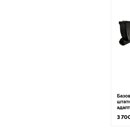
Базо
штатн
адап
3 70