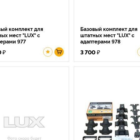
вый комплект для
Базовый комплект для
ых мест "LUX" с
штатных мест "LUX" с
терами 977
адаптерами 978
₽
₽
0
3 700