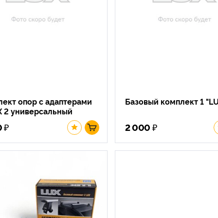
ект опор с адаптерами
Базовый комплект 1 "L
X 2 универсальный
₽
₽
0
2 000