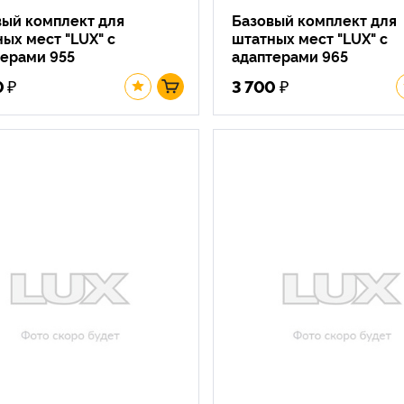
вый комплект для
Базовый комплект для
ых мест "LUX" с
штатных мест "LUX" с
терами 955
адаптерами 965
₽
₽
0
3 700