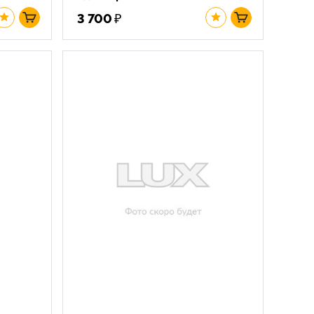
₽
3 700