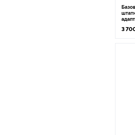
Базо
штатн
адап
3 70