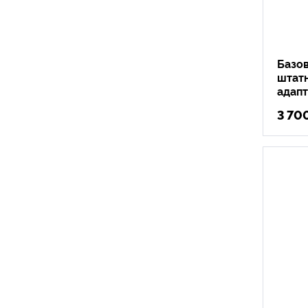
Базо
штатн
адап
3 70