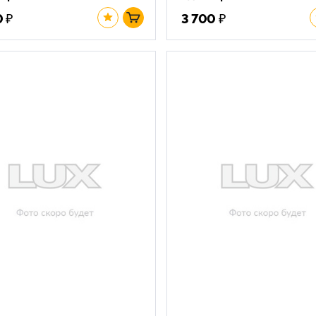
₽
₽
0
3 700