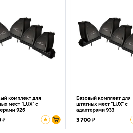
вый комплект для
Базовый комплект для
ых мест "LUX" с
штатных мест "LUX" с
терами 926
адаптерами 933
₽
₽
0
3 700