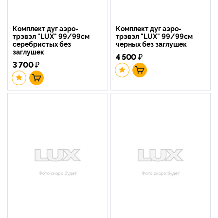
Комплект дуг аэро-
Комплект дуг аэро-
трэвэл "LUX" 99/99см
трэвэл "LUX" 99/99см
серебристых без
черных без заглушек
заглушек
4 500
₽
3 700
₽