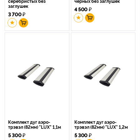
серебристых без
черных без заглушек
заглушек
4 500
₽
3 700
₽
Комплект дуг аэро-
Комплект дуг аэро-
трэвэл (82мм) "LUX" 1,1м
трэвэл (82мм) "LUX" 1,2м
5 300
₽
5 300
₽