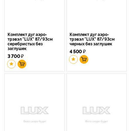
Комплект дуг аэро-
Комплект дуг аэро-
трэвэл "LUX" 87/93см
трэвэл "LUX" 87/93см
серебристых без
черных без заглушек
заглушек
4 500
₽
3 700
₽