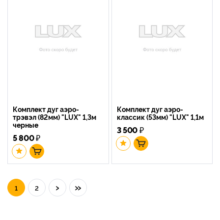
Комплект дуг аэро-
Комплект дуг аэро-
трэвэл (82мм) "LUX" 1,3м
классик (53мм) "LUX" 1,1м
черные
3 500
₽
5 800
₽
›
»
1
2