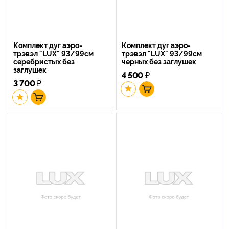
Комплект дуг аэро-
Комплект дуг аэро-
трэвэл "LUX" 93/99см
трэвэл "LUX" 93/99см
серебристых без
черных без заглушек
заглушек
4 500
₽
3 700
₽