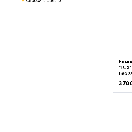
Сбросить фильтр
Компл
"LUX
без з
3 70