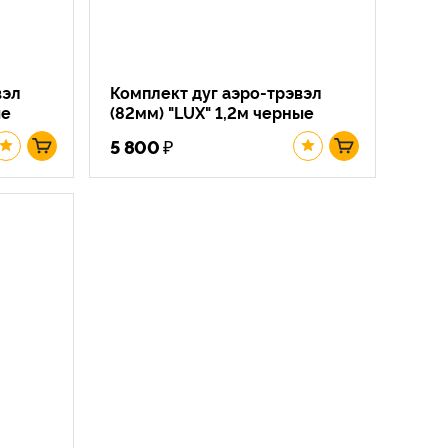
вэл
Комплект дуг аэро-трэвэл
ые
(82мм) "LUX" 1,2м черные
₽
5 800