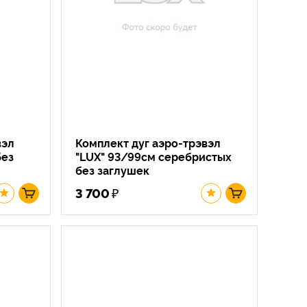
вэл
Комплект дуг аэро-трэвэл
без
"LUX" 93/99см серебристых
без заглушек
₽
3 700