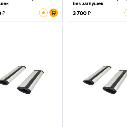
ушек
без заглушек
₽
₽
0
3 700