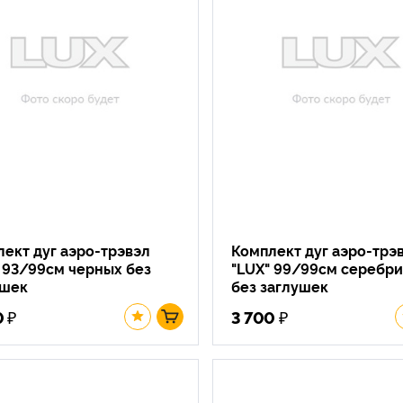
ект дуг аэро-трэвэл
Комплект дуг аэро-трэ
 93/99см черных без
"LUX" 99/99см серебр
ушек
без заглушек
₽
₽
0
3 700