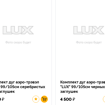
ект дуг аэро-трэвэл
Комплект дуг аэро-трэ
" 99/105см серебристых
"LUX" 99/105см черных
аглушек
заглушек
₽
₽
0
4 500