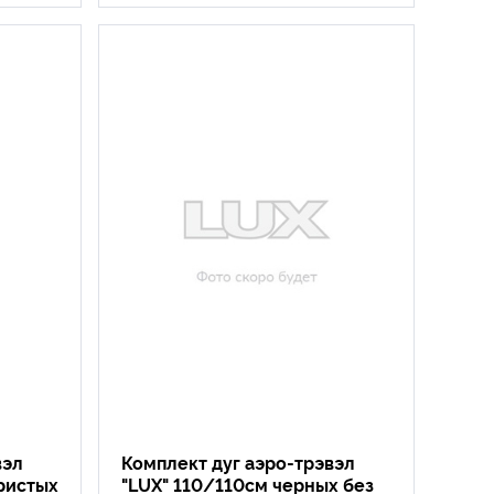
вэл
Комплект дуг аэро-трэвэл
ристых
"LUX" 110/110см черных без