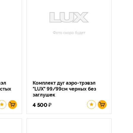
вэл
Комплект дуг аэро-трэвэл
истых
"LUX" 99/99см черных без
заглушек
₽
4 500