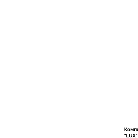
Компл
"LUX"