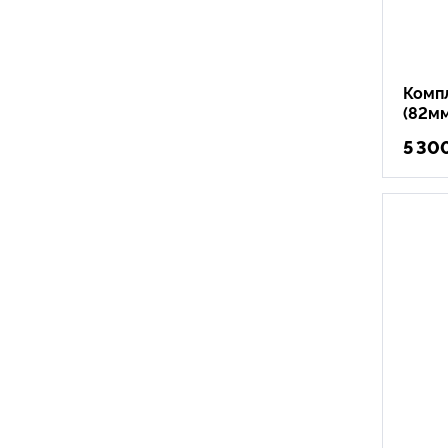
Компл
(82мм
5 30