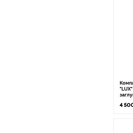
Компл
"LUX"
загл
4 50