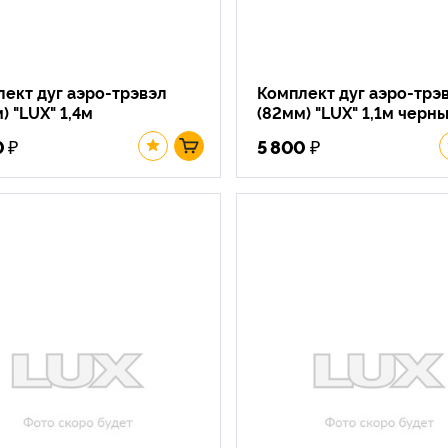
ект дуг аэро-трэвэл
Комплект дуг аэро-трэ
) "LUX" 1,4м
(82мм) "LUX" 1,1м черн
₽
₽
0
5 800