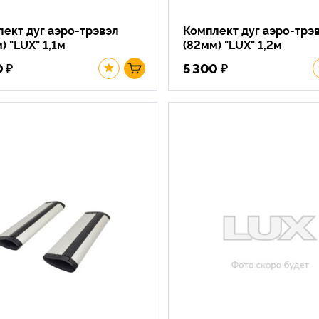
ект дуг аэро-трэвэл
Комплект дуг аэро-трэ
) "LUX" 1,1м
(82мм) "LUX" 1,2м
₽
₽
0
5 300