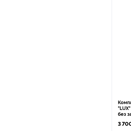
Компл
"LUX
без з
3 70