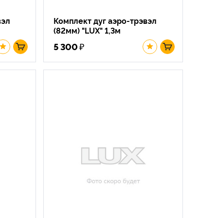
вэл
Комплект дуг аэро-трэвэл
(82мм) "LUX" 1,3м
₽
5 300