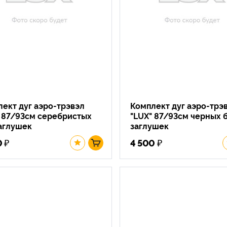
ект дуг аэро-трэвэл
Комплект дуг аэро-трэ
" 87/93см серебристых
"LUX" 87/93см черных 
аглушек
заглушек
₽
₽
0
4 500