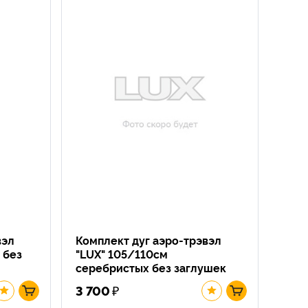
вэл
Комплект дуг аэро-трэвэл
 без
"LUX" 105/110см
серебристых без заглушек
₽
3 700