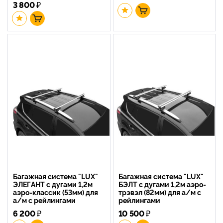
3 800
₽
Багажная система "LUX"
Багажная система "LUX"
ЭЛЕГАНТ с дугами 1,2м
БЭЛТ с дугами 1,2м аэро-
аэро-классик (53мм) для
трэвэл (82мм) для а/м с
а/м с рейлингами
рейлингами
6 200
₽
10 500
₽