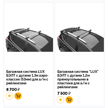
Багажная система LUX
Багажная система "LUX"
БЭЛТ с дугами 1,3м аэро-
БЭЛТ с дугами 1,2м
классик (53мм) для а/м с
прямоугольными в
рейлингами
пластике для а/м с
рейлингами
8 700
₽
7 500
₽