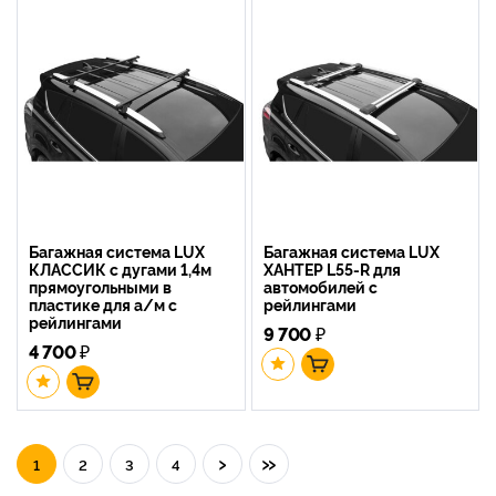
Багажная система LUX
Багажная система LUX
КЛАССИК с дугами 1,4м
ХАНТЕР L55-R для
прямоугольными в
автомобилей с
пластике для а/м с
рейлингами
рейлингами
9 700
₽
4 700
₽
›
»
1
2
3
4