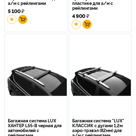
а/м с рейлингами
пластике для а/м с
рейлингами
5 100
₽
4 900
₽
Багажная система LUX
Багажная система "LUX"
ХАНТЕР L55-B черная для
КЛАССИК с дугами 1,2м
автомобилей с
аэро-трэвэл (82мм) для
рейлингами
а/м с рейлингами