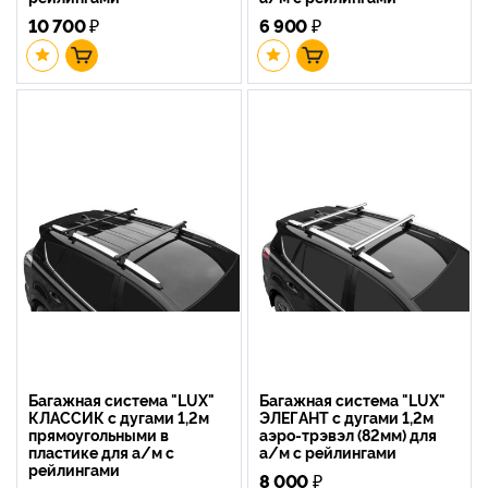
10 700
₽
6 900
₽
Багажная система "LUX"
Багажная система "LUX"
КЛАССИК с дугами 1,2м
ЭЛЕГАНТ с дугами 1,2м
прямоугольными в
аэро-трэвэл (82мм) для
пластике для а/м с
а/м с рейлингами
рейлингами
8 000
₽