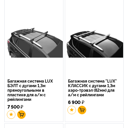
Багажная система LUX
Багажная система "LUX"
БЭЛТ с дугами 1,3м
КЛАССИК с дугами 1,3м
прямоугольными в
аэро-трэвэл (82мм) для
пластике для а/м с
а/м с рейлингами
рейлингами
6 900
₽
7 500
₽