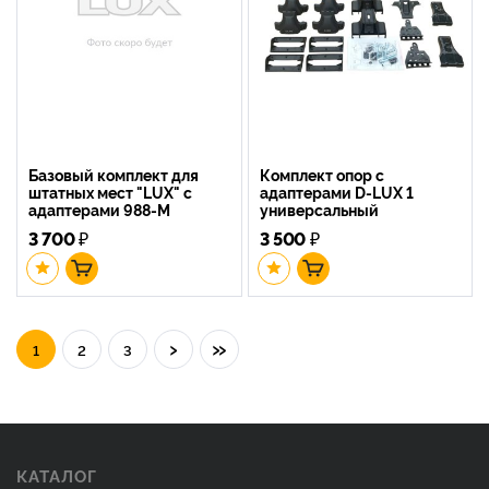
Базовый комплект для
Комплект опор с
штатных мест "LUX" с
адаптерами D-LUX 1
адаптерами 988-M
универсальный
3 700
₽
3 500
₽
›
»
1
2
3
КАТАЛОГ