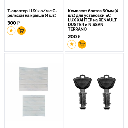
Т-адаптер LUX к а/м с С-
Комплект болтов 60мм (4
рельсом на крыше (4 шт.)
шт.) для установки БС
LUX ХАНТЕР на RENAULT
300
₽
DUSTER и NISSAN
TERRANO
200
₽