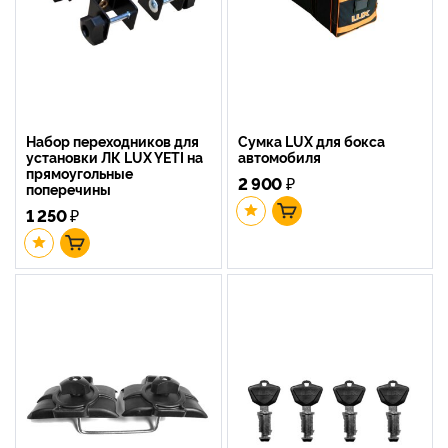
Набор переходников для
Сумка LUX для бокса
установки ЛК LUX YETI на
автомобиля
прямоугольные
2 900
₽
поперечины
1 250
₽